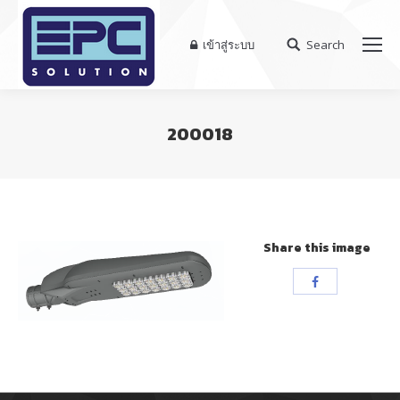
เข้าสู่ระบบ
Search
Search:
200018
You are here:
Share this image
Share
with
Facebook