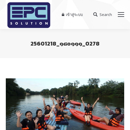
เข้าสู่ระบบ
Search
Search:
25601218_๑๘๐๑๑๑_0278
You are here: