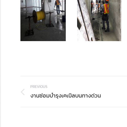
Album
PREVIOUS
navigation
งานซ่อมบำรุงเคเบิลบนทางด่วน
Previous
album: