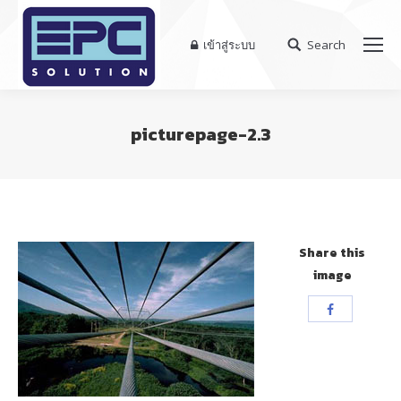
เข้าสู่ระบบ
Search
Search:
picturepage-2.3
You are here:
Share this
image
Share
with
Facebook