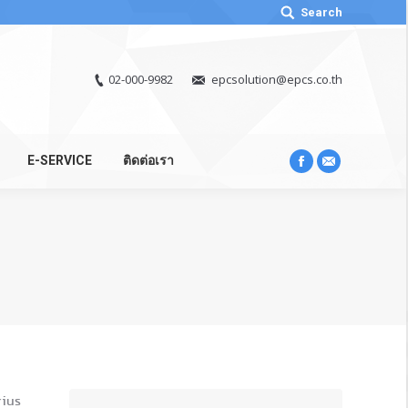
Search:
Search
02-000-9982
epcsolution@epcs.co.th
E-SERVICE
ติดต่อเรา
Facebook
Mail
rius