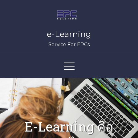
Skip
to
content
e-Learning
Service For EPCs
E-Learning คือ